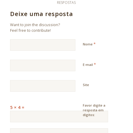
RESPOSTAS
Deixe uma resposta
Want to join the discussion?
Feel free to contribute!
*
Nome
*
E-mail
Site
Favor digite a
5 × 4 =
resposta em
dígitos: