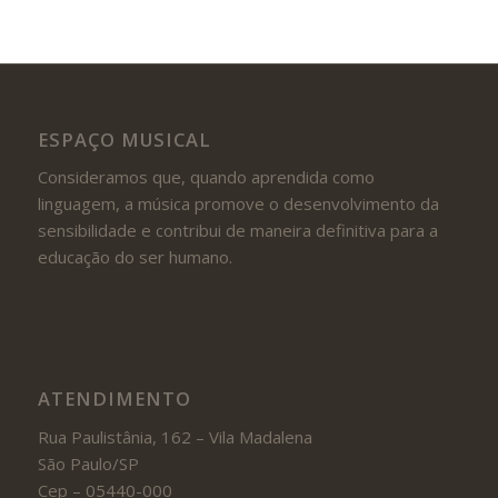
ESPAÇO MUSICAL
Consideramos que, quando aprendida como
linguagem, a música promove o desenvolvimento da
sensibilidade e contribui de maneira definitiva para a
educação do ser humano.
ATENDIMENTO
Rua Paulistânia, 162 – Vila Madalena
São Paulo/SP
Cep – 05440-000