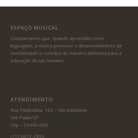
ESPAÇO MUSICAL
Consideramos que, quando aprendida como
linguagem, a música promove o desenvolvimento da
sensibilidade e contribui de maneira definitiva para a
educação do ser humano.
ATENDIMENTO
Rua Paulistânia, 162 – Vila Madalena
São Paulo/SP
Cep – 05440-000
(11) 3813-2955