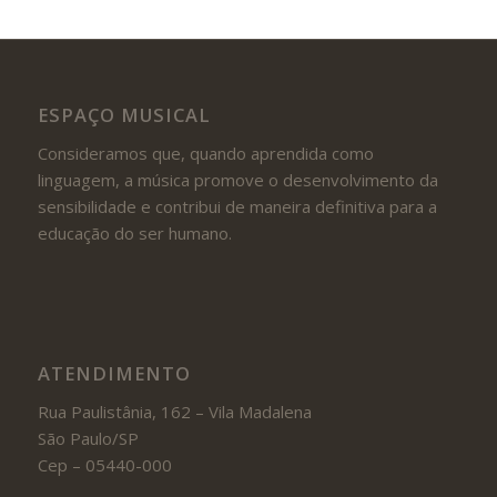
ESPAÇO MUSICAL
Consideramos que, quando aprendida como
linguagem, a música promove o desenvolvimento da
sensibilidade e contribui de maneira definitiva para a
educação do ser humano.
ATENDIMENTO
Rua Paulistânia, 162 – Vila Madalena
São Paulo/SP
Cep – 05440-000