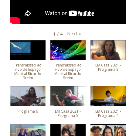
Next
»
1
/
4
Transmissão ao
Transmissão ao
EM Casa 2021 -
vivo de Espaço
vivo de Espaço
Programa 8
Musical Ricardo
Musical Ricardo
Breim
Breim
Programa 6
EM Casa 2021 -
EM Casa 2021 -
Programa 5
Programa 4